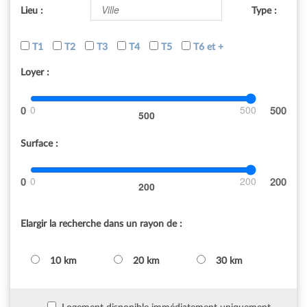
Lieu :
Type :
T1
T2
T3
T4
T5
T6 et +
Loyer :
0
500
500
Surface :
0
200
200
Elargir la recherche dans un rayon de :
10 km
20 km
30 km