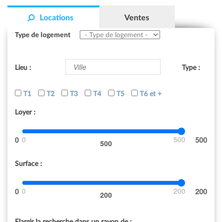
Locations
Ventes
Type de logement
Lieu :
Type :
T1
T2
T3
T4
T5
T6 et +
Loyer :
0
500
500
Surface :
0
200
200