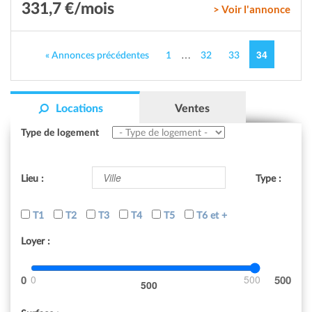
331,7 €/mois
> Voir l'annonce
…
34
« Annonces précédentes
1
32
33
Locations
Ventes
Type de logement
Lieu :
Type :
T1
T2
T3
T4
T5
T6 et +
Loyer :
0
500
500