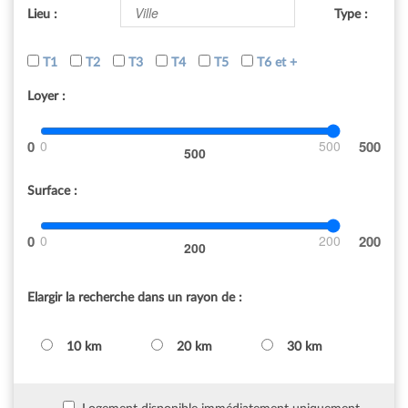
Lieu :
Type :
T1
T2
T3
T4
T5
T6 et +
Loyer :
0
500
500
Surface :
0
200
200
Elargir la recherche dans un rayon de :
10 km
20 km
30 km