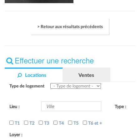
> Retour aux résultats précédents
Effectuer une recherche
Locations
Ventes
Type de logement
Lieu :
Type :
T1
T2
T3
T4
T5
T6 et +
Loyer :