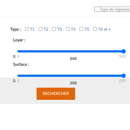
Type de logement
Type :
T1
T2
T3
T4
T5
T6 et +
Loyer :
0
500
Surface :
0
200