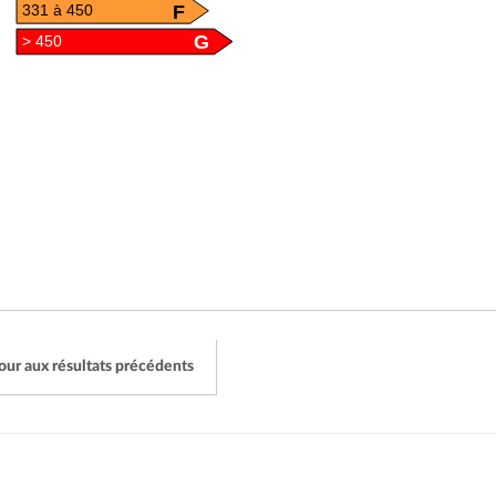
F
331 à 450
G
> 450
our aux résultats précédents