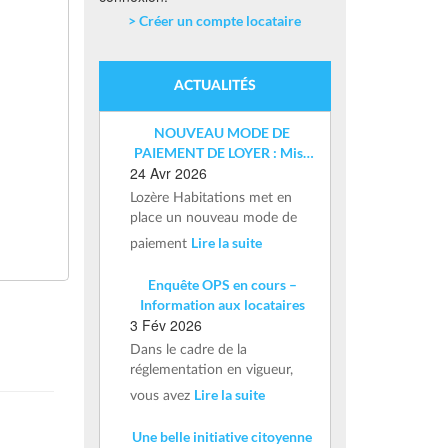
> Créer un compte locataire
ACTUALITÉS
NOUVEAU MODE DE
PAIEMENT DE LOYER : Mise
24 Avr 2026
en place d’un IBAN nominatif
Lozère Habitations met en
place un nouveau mode de
Lire la suite
paiement
Enquête OPS en cours –
Information aux locataires
3 Fév 2026
Dans le cadre de la
réglementation en vigueur,
Lire la suite
vous avez
Une belle initiative citoyenne