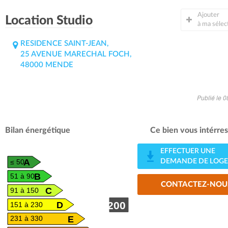
Ajouter
Location Studio
à ma sélec
RESIDENCE SAINT-JEAN,
25 AVENUE MARECHAL FOCH,
48000 MENDE
Publié le 
Bilan énergétique
Ce bien vous intérres
EFFECTUER UNE
A
DEMANDE DE LOG
≤ 50
B
51 à 90
CONTACTEZ-NOU
C
91 à 150
D
200
151 à 230
E
231 à 330