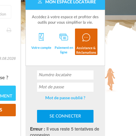
MON ESPACE LOCATAIRE
tion
Accédez à votre espace et profiter des
outils pour vous simplifier la vie.
Votre compte
Paiement en
Assistance &
ligne
Réclamations
08.08.2026
se ?
EMENT
Mot de passe oublié ?
S
Erreur :
Il vous reste 5 tentatives de
connexion.