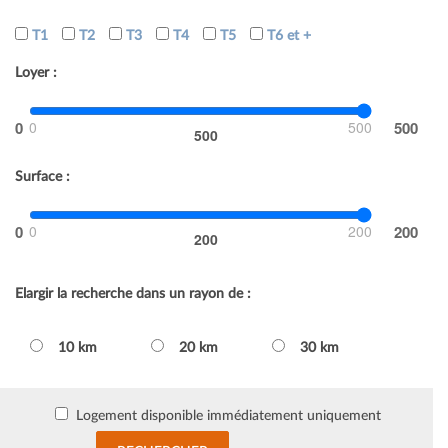
T1
T2
T3
T4
T5
T6 et +
Loyer :
0
500
500
Surface :
0
200
200
Elargir la recherche dans un rayon de :
10 km
20 km
30 km
Logement disponible immédiatement uniquement