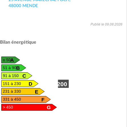
48000 MENDE
Publié le 09.08.2026
Bilan énergétique
A
≤ 50
B
51 à 90
C
91 à 150
D
200
151 à 230
E
231 à 330
F
331 à 450
G
> 450