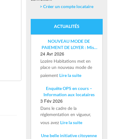
> Créer un compte locataire
ACTUALITÉS
NOUVEAU MODE DE
PAIEMENT DE LOYER : Mise
24 Avr 2026
en place d’un IBAN nominatif
Lozère Habitations met en
place un nouveau mode de
Lire la suite
paiement
Enquête OPS en cours –
Information aux locataires
3 Fév 2026
Dans le cadre de la
réglementation en vigueur,
Lire la suite
vous avez
Une belle initiative citoyenne