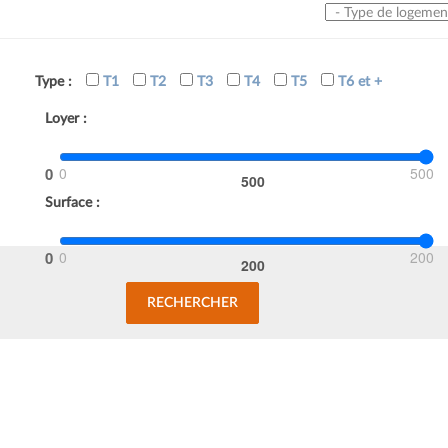
Type de logement
Type :
T1
T2
T3
T4
T5
T6 et +
Loyer :
0
500
Surface :
0
200