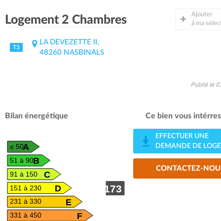
Ajouter
Logement 2 Chambres
à ma sélec
LA DEVEZETTE II,
T3
48260 NASBINALS
Publié le 
Bilan énergétique
Ce bien vous intérres
EFFECTUER UNE
A
DEMANDE DE LOG
≤ 50
B
51 à 90
CONTACTEZ-NOU
C
91 à 150
D
173
151 à 230
E
231 à 330
F
331 à 450