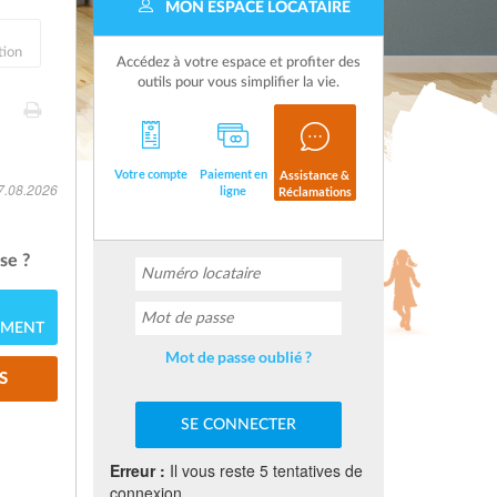
MON ESPACE LOCATAIRE
tion
Accédez à votre espace et profiter des
outils pour vous simplifier la vie.
Votre compte
Paiement en
Assistance &
07.08.2026
ligne
Réclamations
se ?
EMENT
Mot de passe oublié ?
S
Erreur :
Il vous reste 5 tentatives de
connexion.