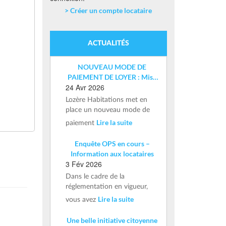
> Créer un compte locataire
ACTUALITÉS
NOUVEAU MODE DE
PAIEMENT DE LOYER : Mise
24 Avr 2026
en place d’un IBAN nominatif
Lozère Habitations met en
place un nouveau mode de
Lire la suite
paiement
Enquête OPS en cours –
Information aux locataires
3 Fév 2026
Dans le cadre de la
réglementation en vigueur,
Lire la suite
vous avez
Une belle initiative citoyenne