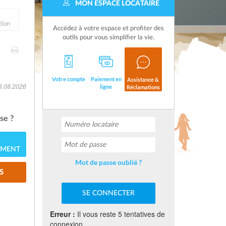
MON ESPACE LOCATAIRE
tion
Accédez à votre espace et profiter des
outils pour vous simplifier la vie.
Votre compte
Paiement en
Assistance &
08.08.2026
ligne
Réclamations
se ?
EMENT
Mot de passe oublié ?
S
Erreur :
Il vous reste 5 tentatives de
connexion.