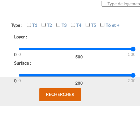
Type de logement
Type :
T1
T2
T3
T4
T5
T6 et +
Loyer :
0
500
Surface :
0
200