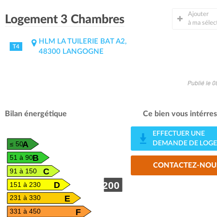
Ajouter
Logement 3 Chambres
à ma sélec
HLM LA TUILERIE BAT A2,
T4
48300 LANGOGNE
Publié le 
Bilan énergétique
Ce bien vous intérres
EFFECTUER UNE
A
DEMANDE DE LOG
≤ 50
B
51 à 90
CONTACTEZ-NOU
C
91 à 150
D
200
151 à 230
E
231 à 330
F
331 à 450