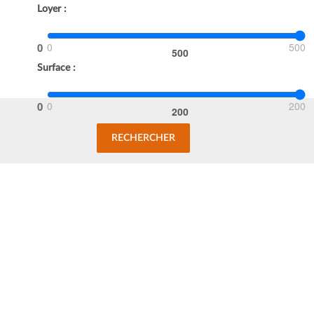
Loyer :
0
500
Surface :
0
200