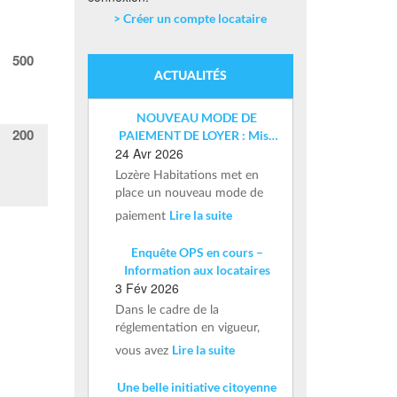
> Créer un compte locataire
500
ACTUALITÉS
NOUVEAU MODE DE
200
PAIEMENT DE LOYER : Mise
24 Avr 2026
en place d’un IBAN nominatif
Lozère Habitations met en
place un nouveau mode de
Lire la suite
paiement
Enquête OPS en cours –
Information aux locataires
3 Fév 2026
Dans le cadre de la
réglementation en vigueur,
Lire la suite
vous avez
Une belle initiative citoyenne