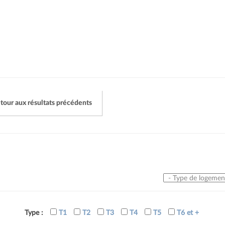
tour aux résultats précédents
Type de logement
Type :
T1
T2
T3
T4
T5
T6 et +