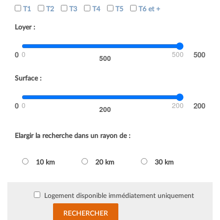
T1
T2
T3
T4
T5
T6 et +
Loyer :
0
500
500
Surface :
0
200
200
Elargir la recherche dans un rayon de :
10 km
20 km
30 km
Logement disponible immédiatement uniquement