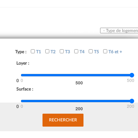
Type de logement
Type :
T1
T2
T3
T4
T5
T6 et +
Loyer :
0
500
Surface :
0
200