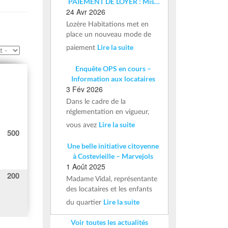
PAIEMENT DE LOYER : Mise
24 Avr 2026
en place d’un IBAN nominatif
Lozère Habitations met en
place un nouveau mode de
Lire la suite
paiement
Enquête OPS en cours –
Information aux locataires
3 Fév 2026
Dans le cadre de la
réglementation en vigueur,
Lire la suite
vous avez
500
Une belle initiative citoyenne
à Costevieille – Marvejols
1 Août 2025
200
Madame Vidal, représentante
des locataires et les enfants
Lire la suite
du quartier
Voir toutes les actualités