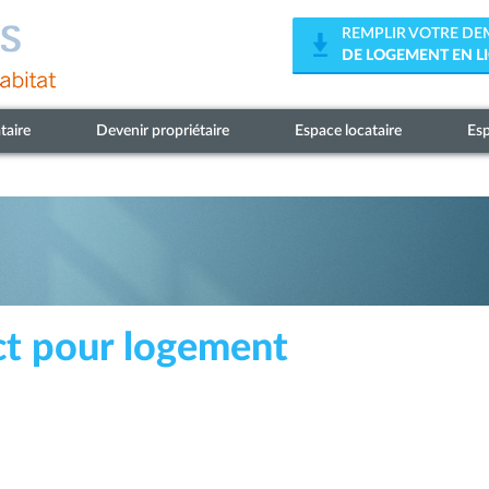
REMPLIR VOTRE D
DE LOGEMENT EN L
taire
Devenir propriétaire
Espace locataire
Esp
t pour logement