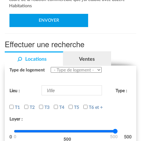
Habitations
Effectuer une recherche
Locations
Ventes
Type de logement
Lieu :
Type :
T1
T2
T3
T4
T5
T6 et +
Loyer :
0
500
500