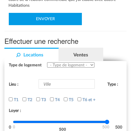
Habitations
Effectuer une recherche
Locations
Ventes
Type de logement
Lieu :
Type :
T1
T2
T3
T4
T5
T6 et +
Loyer :
0
500
500