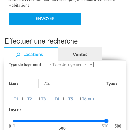
Habitations
Effectuer une recherche
Locations
Ventes
Type de logement
Lieu :
Type :
T1
T2
T3
T4
T5
T6 et +
Loyer :
0
500
500