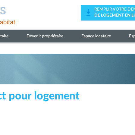
REMPLIR VOTRE D
DE LOGEMENT EN L
taire
Devenir propriétaire
Espace locataire
Esp
t pour logement