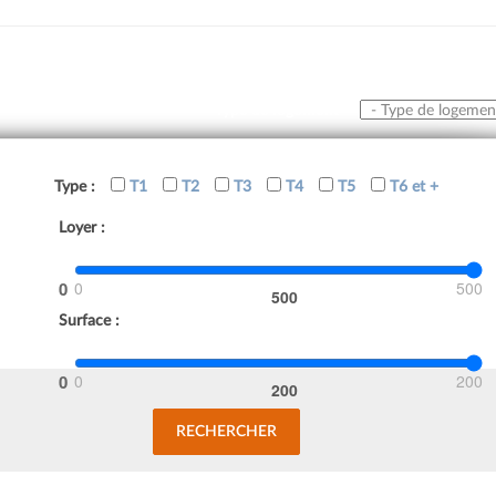
Type de logement
Type :
T1
T2
T3
T4
T5
T6 et +
Loyer :
0
500
Surface :
0
200