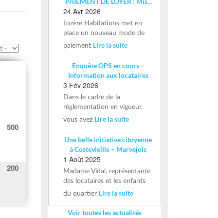
PAIEMENT DE LOYER : Mise
24 Avr 2026
en place d’un IBAN nominatif
Lozère Habitations met en
place un nouveau mode de
Lire la suite
paiement
Enquête OPS en cours –
Information aux locataires
3 Fév 2026
Dans le cadre de la
réglementation en vigueur,
Lire la suite
vous avez
500
Une belle initiative citoyenne
à Costevieille – Marvejols
1 Août 2025
200
Madame Vidal, représentante
des locataires et les enfants
Lire la suite
du quartier
Voir toutes les actualités