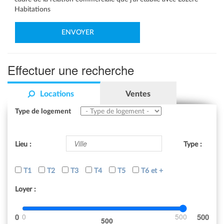
Habitations
Effectuer une recherche
Locations
Ventes
Type de logement
Lieu :
Type :
T1
T2
T3
T4
T5
T6 et +
Loyer :
0
500
500