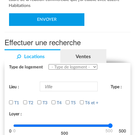
Habitations
Effectuer une recherche
Locations
Ventes
Type de logement
Lieu :
Type :
T1
T2
T3
T4
T5
T6 et +
Loyer :
0
500
500