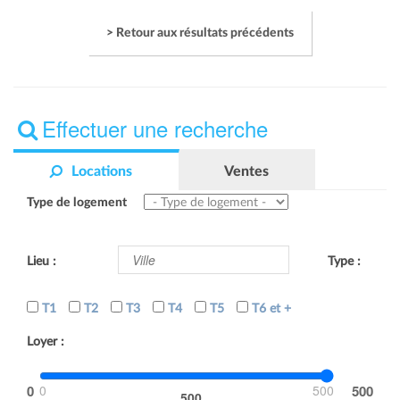
> Retour aux résultats précédents
Effectuer une recherche
Locations
Ventes
Type de logement
Lieu :
Type :
T1
T2
T3
T4
T5
T6 et +
Loyer :
0
500
500