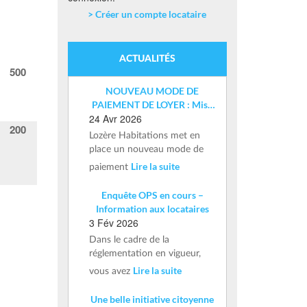
> Créer un compte locataire
ACTUALITÉS
500
NOUVEAU MODE DE
PAIEMENT DE LOYER : Mise
24 Avr 2026
en place d’un IBAN nominatif
200
Lozère Habitations met en
place un nouveau mode de
Lire la suite
paiement
Enquête OPS en cours –
Information aux locataires
3 Fév 2026
Dans le cadre de la
réglementation en vigueur,
Lire la suite
vous avez
Une belle initiative citoyenne