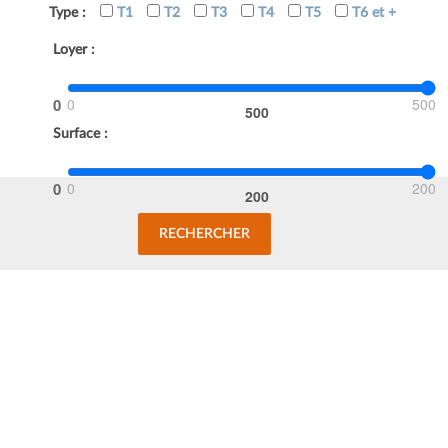
Type :
T1
T2
T3
T4
T5
T6 et +
Loyer :
0
500
Surface :
0
200